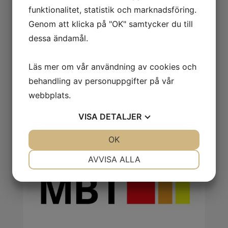
funktionalitet, statistik och marknadsföring.
Genom att klicka på "OK" samtycker du till
dessa ändamål.
Läs mer om vår användning av cookies och
behandling av personuppgifter på vår
webbplats.
VISA
DETALJER
JA
NEJ
OK
JA
NEJ
NÖDVÄNDIG
INSTÄLLNINGAR
AVVISA ALLA
JA
NEJ
JA
NEJ
MARKNADSFÖRING
STATISTIK